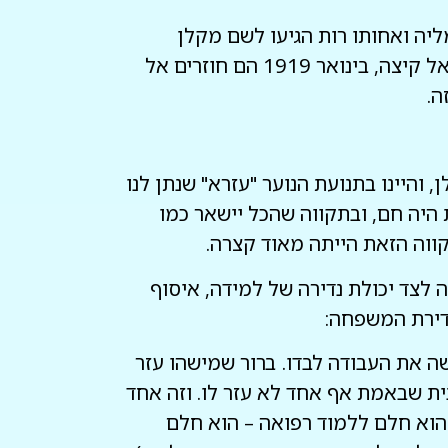
 קטנה, סומבוטהי Szombathely , בהונגריה ב- 27.6.1917. אמו, עמליה ואחותו רות הגיעו לשם מקלן
שבגרמניה אחרי שאביו, יוסף בינט גויס לצבא הקיסרי. זמן קצר אחרי שמלחמת העולם ה-1 באה אל קיצה, בינואר 1919 הם חוזרים אל
ה.
 והיינו בתנועת הנוער "עזרא" שנתן לנו
 היה חם, ובתקווה שהכל יישאר כמו
ה לצד יכולת נדירה של למידה, איסוף
ה את העבודה לבדו. ברור שמישהו עזר
ית שבאמת אף אחד לא עזר לו. וזה אחד
 הוא חלם ללמוד רפואה – הוא חלם