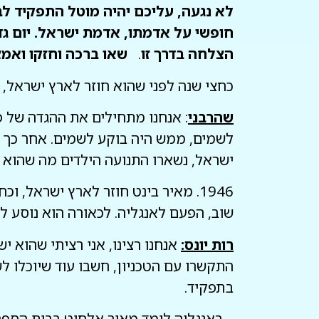
לא נגעה, עליכם יהיה מוטל התפקיד לבו
חופשי על אדמתו, אדמת ישראל. יום גד
הצלחה בדרך זו
.
שאו ברכה וחזקו ואמ
כחצי שנה לפני שהוא חוזר לארץ ישראל, 
שהרבני
: אנחנו מתחילים את ההגדה של פ
לשמים, ממש היה בוקע לשמים. אחר כך את
ישראל, נשארו התנועה הילדים מה שהוא י
1946. מאיר בינט חוזר לארץ ישראל,
שוב, הפעם לאנגליה. לכאורה הוא נוסע ל
רות יונס:
אנחנו רצינו, אני רציתי שהוא י
התקשרו עם הטכניון, חשבו עוד שיוכלו לש
בתפקיד.
– באנגליה לומד מאיר אלחוט בבית הספר ל