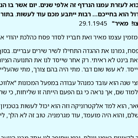
א לעזרת עמנו הנרדף זה אלפי שנים. יום אשר בו הנ
ול הוא בחייכם… רבות ייתבע מכם עוד
לעשות
.
בתור 
צו! מאיר"
29.1.1945
מזמין עצמו מאיר ואת חבריו לסדר פסח כהלכת יהודי א
סח, גמרנו את ההגדה התחילו לשיר שירים עבריים. בסוף
 בינט לא ראיתי. רק אחר שייסד לנו את התנועה הציונ
יסד. לא עשו שום דבר. מתי היה בהם צורך, מתי שהעלי
 וכחצי שנה הוא עובד כמנהל עבודה במפעל המכונות "אלוו
למוד שם, אך נראה כי גם הפעם הייתה זו שליחות, כי ש
שאר, הוא למד אלקטרוניקה וזה הוא יכול לעשות בטכניון,
לם, והוא היה מועמד, עוד מגרמניה. טוב זה לא הלך, לי
קצינים בצפון ויילס, וכפי שסיפר לנו אחד מבני הנוער 