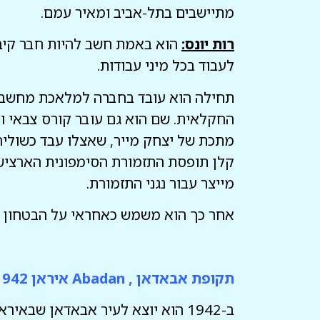
מתיישבים בתל-אביב ומאיר עמם.
רות יונס:
הוא באמת חשב להיות חבר קיבוץ
לעבוד בכל מיני עבודות.
החקלאית. שם הוא גם עובר קורס צבאי ו
מתכת של יצחק מייר, שאצלו עבד כשוליה
קלן תופסת התזמורת הסימפונית הארצישר
מייצר עבור נגני התזמורת.
אחר כך הוא משמש כאחראי על הבטחון במ
תקופת אבאדאן , Abadan איראן 07.8.1942 – 15.10.1945
ב-1942 הוא יוצא לעיר אבאדאן שבאיראן מטעם סולל בונה ועובד בבתי הזיקוק של חברת הנפט האנגלו אירנית.