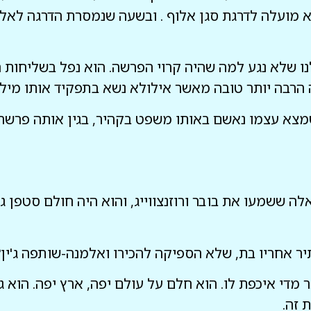
לי, מאיר בינט. בנובמבר 1987, הוא מועלה לדרגת סגן אלוף . ובשעה שנמס
נו שלא נגע למה שהיה קרוי הפרשה. הוא נפל בשליחות 
 הרבה יותר טובה מאשר אילולא נשא בתפקיד אותו מילא
 שמצא עצמו נאשם באותו משפט בקהיר, בגין אותה פרש
ה ששמעו את בובר ורוזנצווייג, והוא היה חולם סטפן ג
ר אחריו בת, שלא הספיקה להכירו ואלמנה-שותפה ג'ין?
 מדי איכפת לו. הוא חלם על עולם יפה, ארץ יפה. הוא 
 זה.