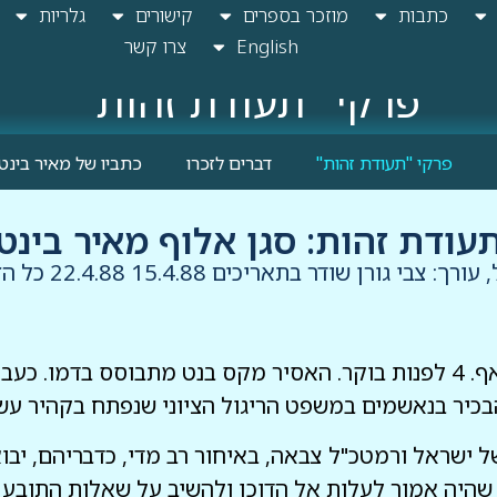
כתבות
מוזכר בספרים
קישורים
גלריות
English
צרו קשר
פרקי "תעודת זהות"
פרקי "תעודת זהות"
דברים לזכרו
כתביו של מאיר בינט
עודת זהות: סגן אלוף מאיר בינט
ר בתאריכים 15.4.88 22.4.88 כל הזכויות שמורות לגלי צה"ל
21 בדצמבר 1954. קהיר – כלא אסתיאנאף. 4 לפנות בוקר. האסיר מקס בנט 
הבכיר בנאשמים במשפט הריגול הציוני שנפתח בקהיר עשר
 הביטחון של ישראל ורמטכ"ל צבאה, באיחור רב מדי, כדבריהם,
היה אמור לעלות אל הדוכן ולהשיב על שאלות התובע המ