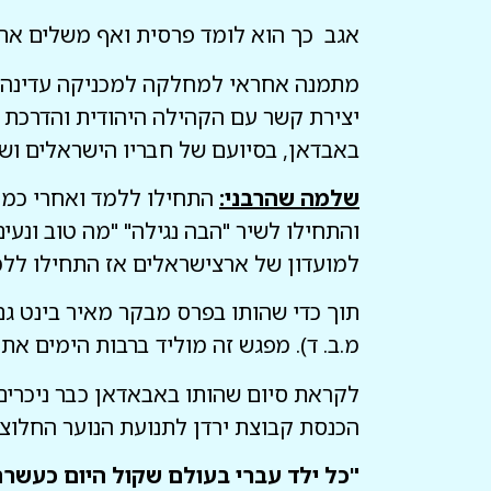
אגב כך הוא לומד פרסית ואף משלים את
מתמנה אחראי למחלקה למכניקה עדינה ש
יצירת קשר עם הקהילה היהודית והדרכת 
באבדאן, בסיועם של חבריו הישראלים ושל
שלמה שהרבני:
התחילו ללמד ואחרי כמה 
והתחילו לשיר "הבה נגילה" "מה טוב ונע
למועדון של ארצישראלים אז התחילו ללמ
תוך כדי שהותו בפרס מבקר מאיר בינט ג
מ.ב. ד). מפגש זה מוליד ברבות הימים א
לקראת סיום שהותו באבאדאן כבר ניכרי
הכנסת קבוצת ירדן לתנועת הנוער החלוצי
"כל ילד עברי בעולם שקול היום כעשרה,