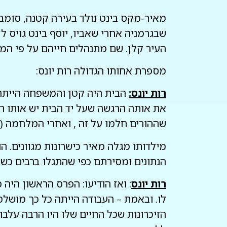
העיר קלן. שם מתנהלים חייהם על פי המס
מספרת אחותו הגדולה רות יונס:
רות יונס:
הבית היה קטן והמשפחה הייתה קטנ
את אותה הרגשה שעל יד הבית יש אותו הח
שההורים חלמו על זה , ואחרי המלחמה (מלה"ע 1 ) שמאיר נולד שלא יהיו עוד מלחמות. אבל התקווה הזאת
מילדותו מגלה מאיר כישרונות מגוונים. ה
הנתונים ומסירתם כפי שהתגלו ברבים כשהיה בן 15 והשתתף בתחרות רדיו קלן על הכנת דגם ש
רות יונס
: ואז הודיעו: הפרס הראשון הי
לו. ובאמת – העבודה הייתה כל כך מושלמ
הזיכרונות שכל החיים שלו היו הרבה עלב