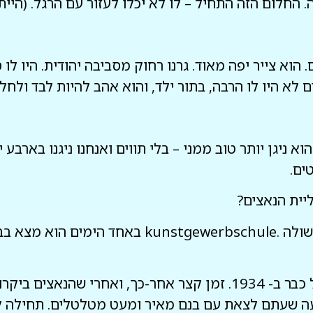
ה. החלום הזה התחיל – לו לא יכלו לעזור עם הרגל. (היי
הוא צייר יפה מאוד. גרנו רחוק מסביבה יהודית. היו לו ס
לא היו לו הרבה, בתור ילד, והוא אהב להיות לבד ולחלו
 ניגן יותר טוב ממני – בלי תווים ואנחנו ניגנו בארבע י
ים.
יית הנאצים?
הוא היה בבית ספר מקצועי קונסטגוורבהשולה .schule
רות, אחותו של מאיר , עולה לארץ ישראל כבר ב- 1934. זמן קצר אחר-
גיעה שעתם לצאת עם בנם מאיר ומעט מטלטלים. תחילה 