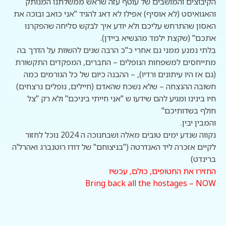
הקיבוצים והמושבים של עוטף עזה שראש ממשלתנו המנותק
והאגואיסט (לא אוסיף) אפילו לא דאג להגיד "אני כואב ובוכה את
האסון שהתרחש עליכם ולא יודע איך לבקש סליחה שהפקרנו
אתכם" (שקצת ילמד מהנשיא ביידן).
בלתי נמנע ממני גם אחרי כ"כ הרבה שנים להשוות על הדרך בה
מתייחסים למשפחות הנופלים – החברים, המפקדים התקשורת
(גם אז היו עיתונים ורדיו), – ההבנה כיום של כל הגורמים כמה
חשובה ההנצחה – שלא נשכח שהאדם (חיילים, נופלים נרצחים)
חיו בינינו ומגיע להם שידעו ש "אני חייתי ביניכם" ולא רק "צל
חולף בשדותיכם"
והמבין יבין.
נקווה שנדע ימים טובים מאלה ושבחנוכה ה 2024 נוכל לחזור
לקיים אזכרה ליד האנדרטה ("בניצוחם" של דודו רוטנברג ואהרל'ה
ברינדט)
החזירו את החטופים, כולם, עכשיו
Bring back all the hostages – NOW