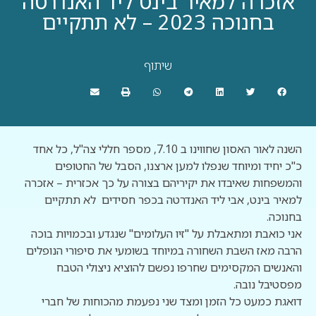
אזכרה למאיר בינט ליד האנדרטה
בחנוכה 2023 – לא תתקיים
שיתוף
השנה לאור האסון שחווינו ב 7.10, מספר חללי צה"ל, כל אחד
כ"כ יחיד ומיוחד שנפלו למען ארצנו, הסבל של החטופים
והמשפחות שאיבדו את יקיריהם בצורה על כך אכזרית – אזכרה
למאיר בינט, אבי ליד האנדרטה בכפר חסידים לא תתקיים
בחנוכה.
אני כואבת ומתאבלת על "זיו העלומים" שנגדע ובכמויות בוכה
הרבה מאז השבת השחורה במיוחד בשומעי את סיפורי הנופלים
והאנשים המקסימים שחרפו נפשם להוציא ניצולי הטבח
מפסטיבל נובה.
דואגת כמעט כל הזמן ומצד שני נפעמת מהכוחות של חברי