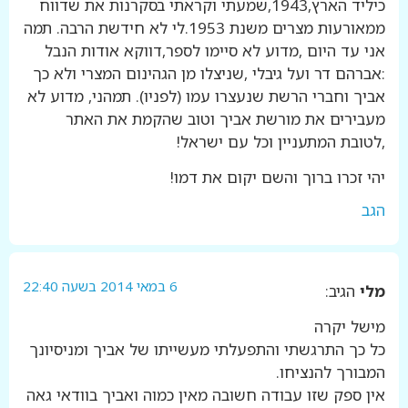
כיליד הארץ,1943,שמעתי וקראתי בסקרנות את שדווח
ממאורעות מצרים משנת 1953.לי לא חידשת הרבה. תמה
אני עד היום ,מדוע לא סיימו לספר,דווקא אודות הנבל
:אברהם דר ועל גיבלי ,שניצלו מן הגהינום המצרי ולא כך
אביך וחברי הרשת שנעצרו עמו (לפניו). תמהני, מדוע לא
מעבירים את מורשת אביך וטוב שהקמת את האתר
,לטובת המתעניין וכל עם ישראל!
יהי זכרו ברוך והשם יקום את דמו!
הגב
6 במאי 2014 בשעה 22:40
מלי
הגיב:
מישל יקרה
כל כך התרגשתי והתפעלתי מעשייתו של אביך ומניסיונך
המבורך להנציחו.
אין ספק שזו עבודה חשובה מאין כמוה ואביך בוודאי גאה