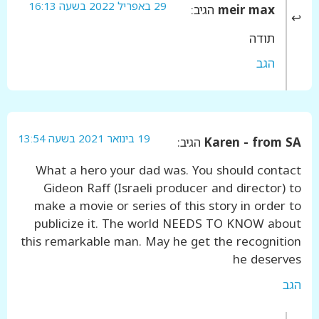
29 באפריל 2022 בשעה 16:13
meir max
הגיב:
תודה
הגב
19 בינואר 2021 בשעה 13:54
Karen - from SA
הגיב:
What a hero your dad was. You should contact
Gideon Raff (Israeli producer and director) to
make a movie or series of this story in order to
publicize it. The world NEEDS TO KNOW about
this remarkable man. May he get the recognition
he deserves
הגב