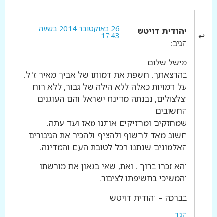
26 באוקטובר 2014 בשעה
יהודית דויטש
17:43
הגיב:
מישל שלום
בהרצאתך, חשפת את דמותו של אביך מאיר ז"ל.
על דמויות כאלה ללא הילה של גבור, ללא רוח
וצלצולים, נבנתה מדינת ישראל והם העוגנים
החשובים
שמחזקים ומחזיקים אותנו מאז ועד עתה.
חשוב מאד לחשוף ולהציף ולהכיר את הגיבורים
האלמונים שנתנו הכל לטובת העם והמדינה.
יהא זכרו ברוך . ואת, שאי בגאון את מורשתו
והמשיכי בחשיפתו לציבור.
בברכה – יהודית דויטש
הגב