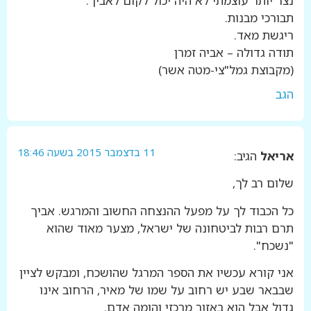
נצר יותר עוצמתי לא היה יכול לקום לאביך.
תבורכי מבנות.
ריגשת מאד.
תודה גדולה – אביה זמרן
(מקבוצת גמל"צי-מטה אשר)
הגב
11 בדצמבר 2015 בשעה 18:46
אריאל
הגיב:
שלום רב לך,
כל הכבוד לך על מפעל ההנצחה החשוב והמרגש. אביך
תרם רבות לביטחונה של ישראל, מצער מאוד שהוא
"נשכח".
אני קורא עכשיו את הספר המרגל שהושכח, ומבקש לציין
שבבאר שבע יש רחוב על שמו של מאיר, הרחוב אינו
גדול אבל הוא באזור מרכזי והומה אדם.