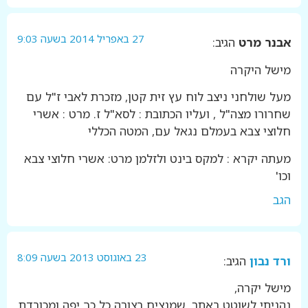
27 באפריל 2014 בשעה 9:03
אבנר מרט
הגיב:
מישל היקרה
מעל שולחני ניצב לוח עץ זית קטן, מזכרת לאבי ז"ל עם
שחרורו מצה"ל , ועליו הכתובת : לסא"ל ז. מרט : אשרי
חלוצי צבא בעמלם נגאל עם, המטה הכללי
מעתה יקרא : למקס בינט ולזלמן מרט: אשרי חלוצי צבא
וכו'
הגב
23 באוגוסט 2013 בשעה 8:09
ורד נבון
הגיב:
מישל יקרה,
נהניתי לשוטט באתר, שמנציח בצורה כל כך יפה ומכובדת